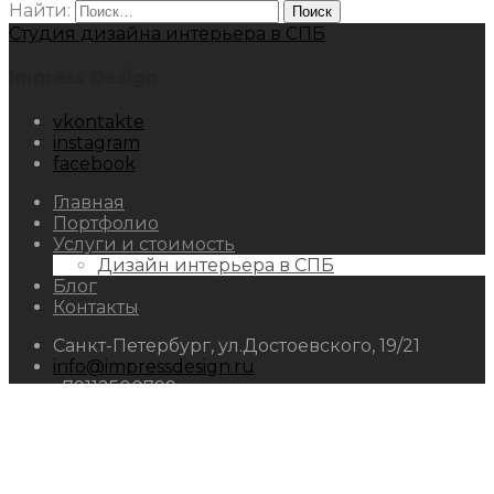
Найти:
Студия дизайна интерьера в СПБ
Impress Design
vkontakte
instagram
facebook
Главная
Портфолио
Услуги и стоимость
Дизайн интерьера в СПБ
Блог
Контакты
Санкт-Петербург, ул.Достоевского, 19/21
info@impressdesign.ru
+79112500799
impressdesign.ru
ИНН:
784220650763
ОГРН:
319470400112611